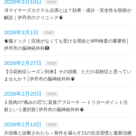
2026年3月10日
ブログ
🍋マイヤーズカクテル点滴とは？効果・成分・安全性を医師が
解説｜伊丹市のクリニック🧠
2026年3月1日
ブログ
🧠脳ドック｜症状がなくても受ける理由とMRI検査の重要性│
伊丹市の脳神経外科🏥
2026年2月27日
ブログ
【🤧花粉症シーズン到来】その頭痛、ただの花粉症と思ってい
ませんか？│伊丹市の脳神経外科🧠
2026年2月20日
ブログ
💉筋肉の“痛みの芯”に直接アプローチ ― トリガーポイント注
射という選択肢│伊丹市の脳神経外科🧠
2026年2月13日
ブログ
片頭痛と診断されたら～発作を減らす11の生活習慣と最新治療