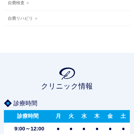
自費検査 ＞
自費リハビリ ＞
クリニック情報
診療時間
診療時間
月
火
水
木
金
土
9:00～12:00
●
●
●
●
●
●